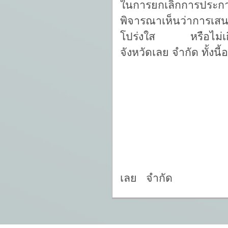
ในการยกเลิกการประกา
พิจารณาเห็นว่าการเส
โปร่งใส หรือไม่เกิด
จังหวัดเลย จํากัด ทั้
ธราภพ
(นายธร
ประธ
สหกรณ์ออมทร
เลย จำกัด